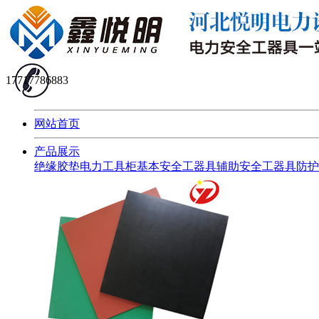
17717786883
网站首页
产品展示
绝缘胶垫
电力工具柜
基本安全工器具
辅助安全工器具
防护