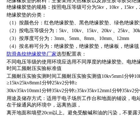
绝缘橡胶垫的材料：主要采用天然橡胶以及原生胶等胶类绝
绝缘橡胶垫的规格：按照电压等级可分为5kv，10kv，15kv，20kv
绝缘胶垫的分类：
（1）按颜色分：红色绝缘胶垫、黑色绝缘胶垫、绿色绝缘胶
（2）按电压等级分为：5kv、10kv、15kv、20kv 、25kv、30k
（3）按厚度可分为：3mm、5mm、8mm、10mm、12mm
（4）按名称可分为：绝缘胶垫，绝缘胶垫，绝缘板，绝缘毯
防滑条纹绝缘胶垫厂家
选型配置表：
不同电压等级的使用环境应选用不同厚度的绝缘胶垫。电绝
时间工频耐压实验标准值
工频耐压实验实测时间工频耐压实验实测值10kv5mm1分钟10kv2分
≥15kv25kv8mm1分钟25kv2分钟≥
30kv35kv10mm1分钟35kv2分钟≥35kv35kv12mm1分钟35kv2分
用途及储存方式：适用于电子场所工作台和地面的铺设，电
在干燥通风的环境中，远离热源，
离开地面和墙壁20cm以上。避免受酸碱和油的污染，不要露