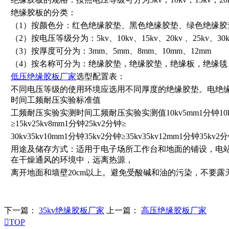
绝缘胶板的分类：
（1）按颜色分：红色绝缘胶垫、黑色绝缘胶垫、绿色绝缘胶
（2）按电压等级分为：5kv、10kv、15kv、20kv 、25kv、30k
（3）按厚度可分为：3mm、5mm、8mm、10mm、12mm
（4）按名称可分为：绝缘胶垫，绝缘胶垫，绝缘板，绝缘毯
低压绝缘胶板厂家
选型配置表：
不同电压等级的使用环境应选用不同厚度的绝缘胶垫。电绝
时间工频耐压实验标准值
工频耐压实验实测时间工频耐压实验实测值10kv5mm1分钟10kv2分
≥15kv25kv8mm1分钟25kv2分钟≥
30kv35kv10mm1分钟35kv2分钟≥35kv35kv12mm1分钟35kv2分
用途及储存方式：适用于电子场所工作台和地面的铺设，电
在干燥通风的环境中，远离热源，
离开地面和墙壁20cm以上。避免受酸碱和油的污染，不要露
下一篇：
35kv绝缘胶板厂家
上一篇：
高压绝缘胶板厂家

TOP