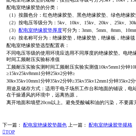
配电室绝缘胶垫的分类：
（1）按颜色分：红色绝缘胶垫、黑色绝缘胶垫、绿色绝缘胶
（2）按电压等级分为：5kv、10kv、15kv、20kv 、25kv、30k
（3）
配电室绝缘胶垫厚度
可分为：3mm、5mm、8mm、10m
（4）按名称可分为：绝缘胶垫，绝缘胶垫，绝缘板，绝缘毯
配电室绝缘胶垫选型配置表：
不同电压等级的使用环境应选用不同厚度的绝缘胶垫。电绝
时间工频耐压实验标准值
工频耐压实验实测时间工频耐压实验实测值10kv5mm1分钟10kv2分
≥15kv25kv8mm1分钟25kv2分钟≥
30kv35kv10mm1分钟35kv2分钟≥35kv35kv12mm1分钟35kv2分
用途及储存方式：适用于电子场所工作台和地面的铺设，电
在干燥通风的环境中，远离热源，
离开地面和墙壁20cm以上。避免受酸碱和油的污染，不要露
下一篇：
配电室绝缘胶垫颜色
上一篇：
配电室绝缘胶垫规格

TOP