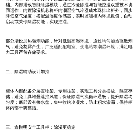
础。内部搭载智能除湿模块，通过冷凝除湿与智能控湿双重技术协
同运作：内置除湿机芯将柜内潮湿空气冷凝成水珠排出柜外，同步
降低空气湿度；搭配温湿度传感器，实时监测柜内环境数值，自动
启动或关停除湿功能，实现控湿。
部分增设加热驱潮功能，针对低温高湿环境，通过均匀加热驱散潮
气，避免凝露产生，
广泛适配配电室、变电站等潮湿环境
，满足电
力工具严苛存储要求。
二、除湿辅助设计加持
柜体内部配备分层置物架、专用挂架，实现工具分类摆放、隔空存
储，避免工具堆叠遮挡风道，保证除湿气流循环通畅，提升除湿均
匀度；底部设有接水盘，集中收纳冷凝水，防止积水渗漏，保持柜
体内部干爽整洁。
三、鑫悦明安全工具柜：除湿更稳定