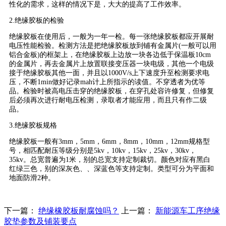
性化的需求，这样的情况下是，大大的提高了工作效率。
2.绝缘胶板的检验
绝缘胶板在使用后，一般为一年一检。每一张绝缘胶板都应开展耐
电压性能检验。检测方法是把绝缘胶板放到铺有金属片(一般可以用
铝合金板)的框架上，在绝缘胶板上边放一块各边低于保温板10cm
的金属片，再去金属片上放置联接变压器一块电级，其他一个电级
接于绝缘胶板其他一面，并且以1000V/s上下速度升至检测要求电
压，不断1min做好记录mah计上所指示的读值。不穿透者为优等
品。检验时被高电压击穿的绝缘胶板，在穿孔处容许修复，但修复
后必须再次进行耐电压检测，录取者才能应用，而且只有作二级
品。
3.绝缘胶板规格
绝缘胶板一般有3mm，5mm，6mm，8mm，10mm，12mm规格型
号，相匹配耐压等级分别是5kv，10kv，15kv，25kv，30kv，
35kv。总宽普遍为1米，别的总宽支持定制裁切。颜色对应有黑白
红绿三色，别的深灰色、、深蓝色等支持定制。类型可分为平面和
地面防滑2种。
下一篇：
绝缘橡胶板耐腐蚀吗？
上一篇：
新能源车工序绝缘
胶垫参数及铺装要点