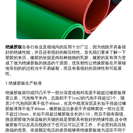
绝缘胶板
在各行各业及领域内的应用十分广泛，因为他除开具备很
好的绝缘性能，并且还有很好的耐压特性。首先我们要来了解一下
塑胶的来历，橡胶的依据是肉桂树植物的乳胶，橡胶的富有弹力变
成了做为绝缘胶板的挑选的个原因，优良韧性让绝缘胶板在开展铺
地等别的的过程当中不易破裂，而且有着很好的屈伸性和可延展
性。
1.绝缘胶板生产标准
绝缘胶板斑印或凹凸不平一部分深度或相对高度不能超过橡胶板厚
度公差，汽泡每平米内，总面积不于1cm2的汽泡不得超过5个，随
意2个汽泡间距离不低于40mm，在其中残渣深层及长短不得超过橡
胶板薄厚不低于40mm，橡胶板边沿参差不齐或蜂窝状一部分总宽
不超过10mm，长短不得超过橡胶板全长的1/10，而且不能有裂缝。
挑选塑胶做为保温板的关键的就是塑胶具有较好的绝缘性能,这令绝
缘胶板可以在高压线路伏下也可以可以正常工作，不会受到高压线
路福的危害。依据额定电压的差异能够将绝缘胶板做为适应不同个