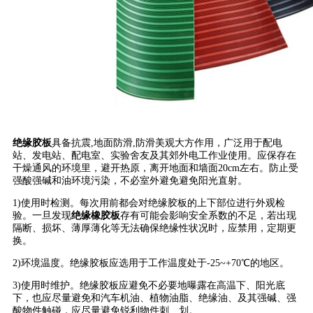
绝缘胶板
具备抗震,地面防滑,防滑美观大方作用，广泛用于配电
站、发电站、配电室、实验舍友及其郊外电工作业使用。应保存在
干燥通风的环境里，避开热原，离开地面和墙面20cm左右。防止受
强酸强碱和油环境污染，不必室外避免避免阳光直射。
1)使用时检测。每次用前都会对绝缘胶板的上下部位进行外观检
验。一旦发现
绝缘橡胶板
存有可能会影响安全系数的不足，若出现
隔断、损坏、薄厚薄化等无法确保绝缘性状况时，应禁用，定期更
换。
2)环境温度。绝缘胶板应选用于工作温度处于-25~+70℃的地区。
3)使用时维护。绝缘胶板应避免不必要地曝露在高温下、阳光底
下，也应尽量避免和汽车机油、植物油脂、绝缘油、及其强碱、强
酸物件触碰，应尽量避免锐利物件刺、划。