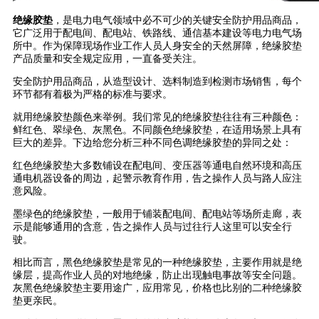
绝缘胶垫
，是电力电气领域中必不可少的关键安全防护用品商品，
它广泛用于配电间、配电站、铁路线、通信基本建设等电力电气场
所中。作为保障现场作业工作人员人身安全的天然屏障，绝缘胶垫
产品质量和安全规定应用，一直备受关注。
安全防护用品商品，从造型设计、选料制造到检测市场销售，每个
环节都有着极为严格的标准与要求。
就用绝缘胶垫颜色来举例。我们常见的绝缘胶垫往往有三种颜色：
鲜红色、翠绿色、灰黑色。不同颜色绝缘胶垫，在适用场景上具有
巨大的差异。下边给您分析三种不同色调绝缘胶垫的异同之处：
红色绝缘胶垫大多数铺设在配电间、变压器等通电自然环境和高压
通电机器设备的周边，起警示教育作用，告之操作人员与路人应注
意风险。
墨绿色的绝缘胶垫，一般用于铺装配电间、配电站等场所走廊，表
示是能够通用的含意，告之操作人员与过往行人这里可以安全行
驶。
相比而言，黑色绝缘胶垫是常见的一种绝缘胶垫，主要作用就是绝
缘层，提高作业人员的对地绝缘，防止出现触电事故等安全问题。
灰黑色绝缘胶垫主要用途广，应用常见，价格也比别的二种绝缘胶
垫更亲民。