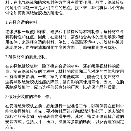
料，在电气绝缘和防水密封等方面具有重要作用。然而，绝缘胶板
的耐用性问题一直是人们关注的热点。接下来，我们将从几个方面
讨论如何提高绝缘胶板的耐用性。
1.选择合适的材料
绝缘胶板一般使用橡胶、硅胶和丁腈橡胶等材料制作，每种材料各
有其特性和优点。因此，在选材时，需要结合具体的应用场景和使
用条件，来选择合适的材料。例如，在高温环境中，硅胶材料通常
表现更好，而在耐油和耐化学腐蚀方面，丁腈橡胶则更占优势。
2.确保材料的质量控制。
在选择绝缘胶板时，除了挑选合适的材料，还必须重视材料的质
量。制造绝缘胶板的过程中，材料的质量和工艺对终的性能和耐用
性有着重要影响。一些厂家为了降低成本，可能会使用劣质材料，
这将导致绝缘胶板性能的降低，进而影响其使用寿命。因此，在购
买绝缘胶板时，应当选择信誉良好的厂家，以确保产品的质量。
3.做好安装前的准备工作。
在安装绝缘胶板之前，必须进行一些准备工作，以确保其在使用中
能够发挥性能。首先，要对接触面进行彻底清洗和处理，以去除污
垢和油脂等杂物，确保表面光滑平整。其次，需要正确选择合适的
安装方式，包括尺寸、压力、温度等参数的匹配，以及合理的固定
方法。