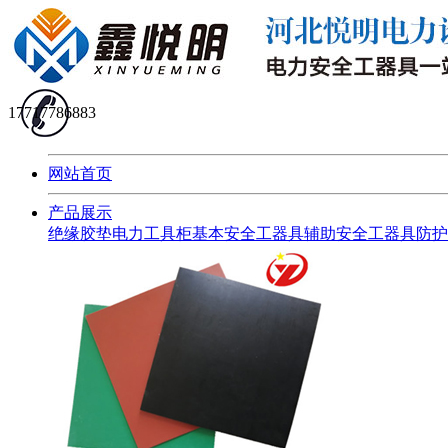
17717786883
网站首页
产品展示
绝缘胶垫
电力工具柜
基本安全工器具
辅助安全工器具
防护