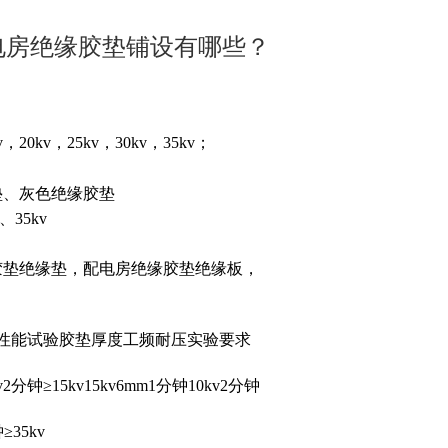
电房绝缘胶垫铺设有哪些？
0kv，25kv，30kv，35kv；
垫、灰色绝缘胶垫
、35kv
胶垫绝缘垫，配电房绝缘胶垫绝缘板，
性能试验胶垫厚度工频耐压实验要求
≥15kv15kv6mm1分钟10kv2分钟
≥35kv