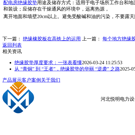
配电房绝缘胶垫
用途及储存方式：适用于电子场所工作台和地
和装设；应储存在干燥通风的环境中，远离热源，
离开地面和墙壁20cm以上。避免受酸碱和油的污染，不要露
下一篇：
绝缘橡胶板在高铁上的运用
上一篇：
每个地方绝缘
返回列表
相关资讯
绝缘胶垫厚度要求：一张表看懂
2026-03-24 11:25:53
从 “青铜” 到 “王者”，绝缘胶垫的华丽 “逆袭” 之路
2025-05
产品展示
客户案例
关于我们
河北悦明电力设