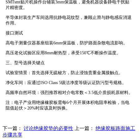
SMTsmt贴片机操作台铺装3mm保温板，避免机器设备静电干扰贴
片精密度。
半导体封装生产车间选用抗静电花纹型，兼顾止滑与静电感应消退
作用。
接口测试
高电子测量仪器基座组装6mm保温板，防护路面杂散电流影响。
髙压老化试验区应用8mm耐热型，承受150℃不断操作温度。
三、型号选择关键点
试验室情景：首先选择无硫秘方，防止浸蚀贵重金属接触点。
净化车间：应通过ISO Class 5级洁净度等级认证防污型号规格。
高频率自然环境：强烈推荐相对介电常数＜3.5低介质损耗原材料。
注：电子产业用绝缘橡胶板需每6个月开展体积电阻率检验，当电
阻值起伏＞20%时应该及时拆换。
下一篇：
讨论绝缘胶垫的必要性
上一篇：
绝缘胶板路面施工
步骤共享