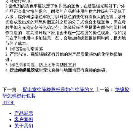
才能进行应用。
2.染色剂的染色牢度决定了制作品的退色，在遭遇强光照射下户外
产品还会非常快的退色，耐侯的产品所使用的耐光性级别不要低于
六级，媒介树脂染色牢度可以对颜色的变化有着很大的危害，紫外
光造成发出来的环氧树脂直射之后的分子式也会出现退色，需在母
粒里加入光稳定剂等光稳定剂。绝缘胶板毕竟是带有颜色的塑料制
作制造的，在高温环境下应用会出现一定程度的褪色现象。假如我
们在平时使用中多加注意一些，会增加绝缘胶板使用时间，极大地
节约了成本。
1. 回绝路面阴暗角落
2. 严禁与油、强酸强碱还有其他的对产品质量损伤的化学物质触
碰，
3. 回绝持续高温，防止太阳高韧性直射
4. 摆放
绝缘橡胶板
时无法直接与地面墙面有直接的触碰。
下一篇：
配电室绝缘橡胶板是如何绝缘的？
上一篇：
绝缘胶
垫怎样进行包装

TOP
产品展示
客户案例
关于我们