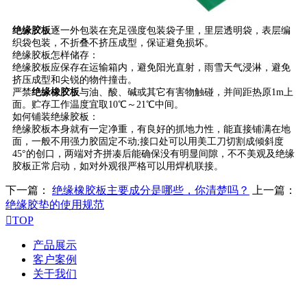
绝缘胶板
逐一外包装在充足强度包装袋子里，里层透明袋，表层编
织袋包装，不折叠不挤压成型，保证避免损坏。
绝缘胶板怎样储存：
绝缘胶板应保存在运输箱内，避免阳光直射，雨雪天气浸淋，避免
挤压成型和尖锐的物件撞击。
严禁
绝缘橡胶板
与油、酸、碱或其它有害物触碰，并间距热原1m上
面。贮存工作温度宜取10℃～21℃中间。
如何铺装绝缘胶板：
绝缘胶板本身就有一定净重，有良好的抓地力性，能直接铺满在地
面，一般不用强力胶固定不动;接口处可以用美工刀切割成倾斜度
45°的创口，两端对齐拼凑后能确保没有明显间隙，不不美观及绝缘
胶板正常启动，如对外观很严格可以用焊机联接。
下一篇：
绝缘橡胶板主要成分是哪些，你清楚吗？
上一篇：
绝缘胶垫的使用规范

TOP
产品展示
客户案例
关于我们