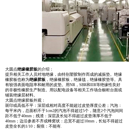
大圆点
绝缘橡胶板
的介绍：
提升相关工作人员对地绝缘，由特别塑胶制作而成的减振垫。绝缘
橡胶板也称为
绝缘胶板
，绝缘橡胶板，绝缘毯，绝缘橡胶垫等。具
有较强表面电阻率和耐用的皮垫。用NR，SBR和IIR等绝缘性良好
的非极性橡胶生产制造。用以配电设备等相关工作场合橱柜台面或
铺装绝缘层材料。
大圆点绝缘胶板外观：
斑印或高低不平：深层或相对高度不能超过皮垫厚度公差；汽泡：
每平米内，总面积不于1cm2的汽泡不得超过5个，随意2个汽泡间间
距不低于40mm；残渣：深层及长短不得超过皮垫薄厚不低于
40mm；边沿参差不齐或蜂窝状：总宽不超过10mm，长短不得超过
皮垫全长的1/10；裂痕：不能有.