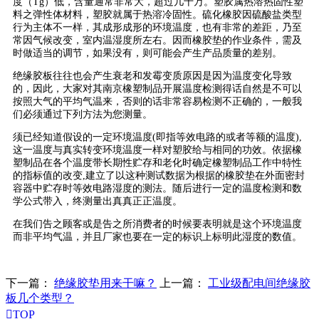
度（Tg）低，含量通常非常大，超过几十万。塑胶属热溶热固性塑
料之弹性体材料，塑胶就属于热溶冷固性。硫化橡胶因硫酸盐类型
行为主体不一样，其成形成形的环境温度，也有非常的差距，乃至
常因气候改变，室内温湿度所左右。因而橡胶垫的作业条件，需及
时做适当的调节，如果没有，则可能会产生产品质量的差别。
绝缘胶板往往也会产生衰老和发霉变质原因是因为温度变化导致
的，因此，大家对其南京橡塑制品开展温度检测得话自然是不可以
按照大气的平均气温来，否则的话非常容易检测不正确的，一般我
们必须通过下列方法为您测量。
须已经知道假设的一定环境温度(即指等效电路的或者等额的温度),
这一温度与真实转变环境温度一样对塑胶给与相同的功效。依据橡
塑制品在各个温度带长期性贮存和老化时确定橡塑制品工作中特性
的指标值的改变,建立了以这种测试数据为根据的橡胶垫在外面密封
容器中贮存时等效电路湿度的测法。随后进行一定的温度检测和数
学公式带入，终测量出真真正正温度。
在我们告之顾客或是告之所消费者的时候要表明就是这个环境温度
而非平均气温，并且厂家也要在一定的标识上标明此湿度的数值。
下一篇：
绝缘胶垫用来干嘛？
上一篇：
工业级配电间绝缘胶
板几个类型？

TOP