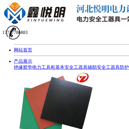
17717786883
网站首页
产品展示
绝缘胶垫
电力工具柜
基本安全工器具
辅助安全工器具
防护