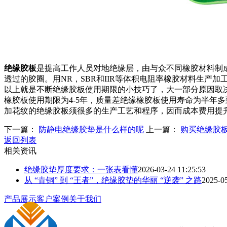
绝缘胶板
是提高工作人员对地绝缘层，由与众不同橡胶材料制
透过的胶圈。用NR，SBR和IIR等体积电阻率橡胶材料生
以上就是不断绝缘胶板使用期限的小技巧了，大一部分原因取
橡胶板使用期限为4-5年，质量差绝缘橡胶板使用寿命为半年
加花纹的绝缘胶板须很多的生产工艺和程序，因而成本费用提升
下一篇：
防静电绝缘胶垫是什么样的呢
上一篇：
购买绝缘胶
返回列表
相关资讯
绝缘胶垫厚度要求：一张表看懂
2026-03-24 11:25:53
从 “青铜” 到 “王者”，绝缘胶垫的华丽 “逆袭” 之路
2025-05
产品展示
客户案例
关于我们