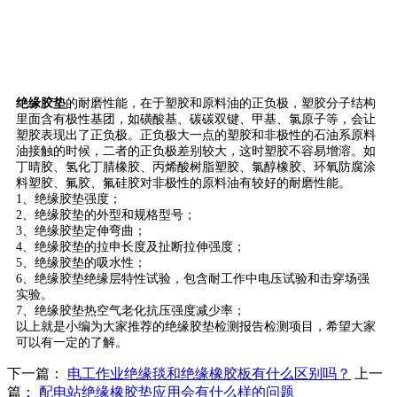
绝缘胶垫
的耐磨性能，在于塑胶和原料油的正负极，塑胶分子结构
里面含有极性基团，如磺酸基、碳碳双键、甲基、氯原子等，会让
塑胶表现出了正负极。正负极大一点的塑胶和非极性的石油系原料
油接触的时候，二者的正负极差别较大，这时塑胶不容易增溶。如
丁晴胶、氢化丁腈橡胶、丙烯酸树脂塑胶、氯醇橡胶、环氧防腐涂
料塑胶、氟胶、氟硅胶对非极性的原料油有较好的耐磨性能。
1、绝缘胶垫强度；
2、绝缘胶垫的外型和规格型号；
3、绝缘胶垫定伸弯曲；
4、绝缘胶垫的拉申长度及扯断拉伸强度；
5、绝缘胶垫的吸水性；
6、绝缘胶垫绝缘层特性试验，包含耐工作中电压试验和击穿场强
实验。
7、绝缘胶垫热空气老化抗压强度减少率；
以上就是小编为大家推荐的绝缘胶垫检测报告检测项目，希望大家
可以有一定的了解。
下一篇：
电工作业绝缘毯和绝缘橡胶板有什么区别吗？
上一
篇：
配电站绝缘橡胶垫应用会有什么样的问题