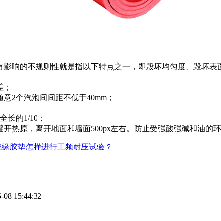
有影响的不规则性就是指以下特点之一，即毁坏均匀度、毁坏表
差；
随意2个汽泡间间距不低于40mm；
长的1/10；
开热原，离开地面和墙面500px左右。防止受强酸强碱和油的
绝缘胶垫怎样进行工频耐压试验？
-08 15:44:32