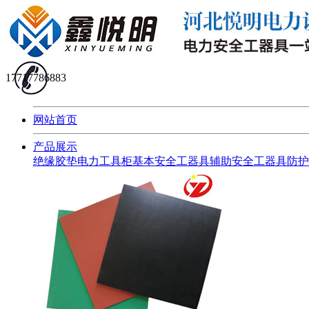
17717786883
网站首页
产品展示
绝缘胶垫
电力工具柜
基本安全工器具
辅助安全工器具
防护