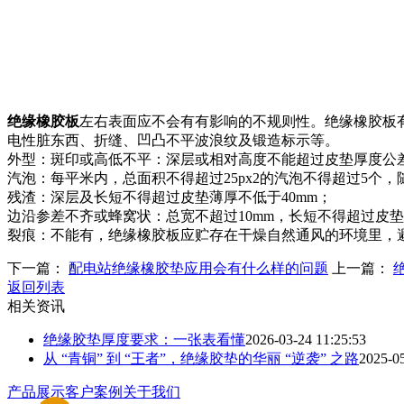
绝缘橡胶板
左右表面应不会有有影响的不规则性。绝缘橡胶板
电性脏东西、折缝、凹凸不平波浪纹及锻造标示等。
外型：斑印或高低不平：深层或相对高度不能超过皮垫厚度公
汽泡：每平米内，总面积不得超过25px2的汽泡不得超过5个，
残渣：深层及长短不得超过皮垫薄厚不低于40mm；
边沿参差不齐或蜂窝状：总宽不超过10mm，长短不得超过皮垫全
裂痕：不能有，绝缘橡胶板应贮存在干燥自然通风的环境里，避
下一篇：
配电站绝缘橡胶垫应用会有什么样的问题
上一篇：
返回列表
相关资讯
绝缘胶垫厚度要求：一张表看懂
2026-03-24 11:25:53
从 “青铜” 到 “王者”，绝缘胶垫的华丽 “逆袭” 之路
2025-05
产品展示
客户案例
关于我们