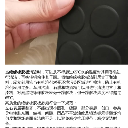
当
绝缘橡胶板
污迹时，可以从不得超过65℃水的温度对其用香皂进
行清洁，再换轻钙粉使其干躁。假如绝缘橡胶板沾到尼古丁和漆
料，应立刻用恰当有机溶剂对受环境污染区域进行擦洗，防止有机
溶剂应用过多。车用汽油、石腊和纯酒精可以用进行清洗尼古丁和
漆料。对潮湿绝缘橡胶板应做干躁解决，但干躁解决温度不得超过
65℃。
高质量的绝缘橡胶板必须符合一下规范：
左右表层要整齐，不能出现小圆孔、缝隙、部分突起、创口、参杂
导电性脏东西、皱褶、间隙、凹凸不平波浪纹及锻造标示等毁坏均
匀度和毁坏表面光洁的不足，以避免减少抗压规范，减少穿透时
长。