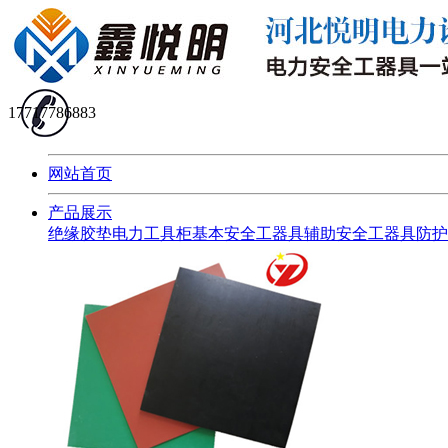
17717786883
网站首页
产品展示
绝缘胶垫
电力工具柜
基本安全工器具
辅助安全工器具
防护