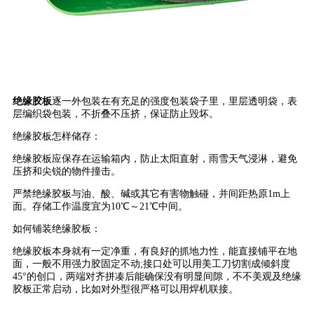
绝缘胶板
逐一外包装在有充足的强度包装袋子里，里层透明袋，表
层编织袋包装，不折叠不压挤，保证防止毁坏。
绝缘胶板怎样储存：
绝缘胶板应保存在运输箱内，防止太阳直射，雨雪天气浸淋，避免
压挤和尖锐的物件撞击。
严禁绝缘胶板与油、酸、碱或其它有害物触碰，并间距热原1m上
面。存储工作温度宜为10℃～21℃中间。
如何铺装绝缘胶板：
绝缘胶板本身就有一定净重，有良好的抓地力性，能直接铺平在地
面，一般不用强力胶固定不动;接口处可以用美工刀切割成倾斜度
45°的创口，两端对齐拼凑后能确保没有明显间隙，不不美观及绝缘
胶板正常启动，比如对外型很严格可以用焊机联接。