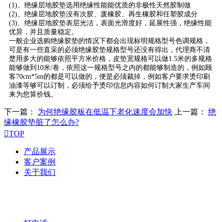
(1)、绝缘层地胶垫选用绝缘性能能优质的非极性天然胶制做
(2)、绝缘层地胶垫没有次胶、废橡胶、再生橡胶和任塑胶成分
(3)、绝缘层地胶垫表层光洁，表面光滑度好，延展性强，绝缘性能
优异，并且质量稳定。
一般企业选购绝缘胶垫的情况下都会出现标明规格型号色调规格，
可是有一些直采的必须绝缘胶垫规格型号还没有得出，代理商不清
楚用多大的能够依照平方米价格，皮垫宽规格可以做1.5米的多规格
能够做到10米/卷，依照这一规格型号之内的都能够制造的，例如顾
客70cm*5m的都是可以做的，便是必须裁掉，例如客户要求烫印刷
油漆等够可以订制，必须给予烫印信息内容如何订制大家生产车间
来为您算价钱。
下一篇：
为何绝缘胶板在低温下老化速度会加快
上一篇：
绝
缘橡胶垫脏了怎么办?

TOP
产品展示
客户案例
关于我们