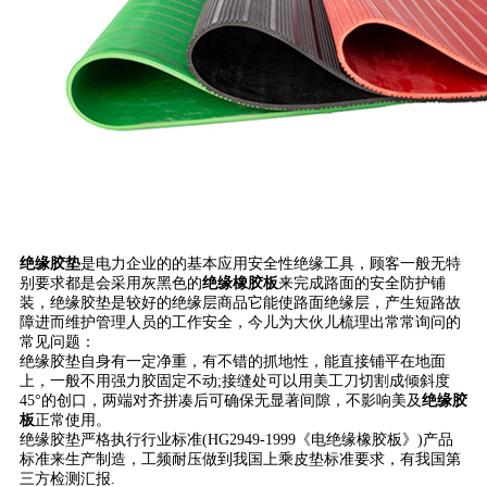
绝缘胶垫
是电力企业的的基本应用安全性绝缘工具，顾客一般无特
别要求都是会采用灰黑色的
绝缘橡胶板
来完成路面的安全防护铺
装，绝缘胶垫是较好的绝缘层商品它能使路面绝缘层，产生短路故
障进而维护管理人员的工作安全，今儿为大伙儿梳理出常常询问的
常见问题：
绝缘胶垫自身有一定净重，有不错的抓地性，能直接铺平在地面
上，一般不用强力胶固定不动;接缝处可以用美工刀切割成倾斜度
45°的创口，两端对齐拼凑后可确保无显著间隙，不影响美及
绝缘胶
板
正常使用。
绝缘胶垫严格执行行业标准(HG2949-1999《电绝缘橡胶板》)产品
标准来生产制造，工频耐压做到我国上乘皮垫标准要求，有我国第
三方检测汇报.