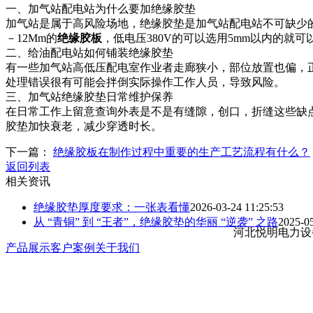
一、加气站配电站为什么要加绝缘胶垫
加气站是属于高风险场地，绝缘胶垫是加气站配电站不可缺少
－12Mm的
绝缘胶板
，低电压380V的可以选用5mm以内的
二、给油配电站如何铺装绝缘胶垫
有一些加气站高低压配电室作业者走廊狭小，部位放置也偏，
处理错误很有可能会拌倒实际操作工作人员，导致风险。
三、加气站绝缘胶垫日常维护保养
在日常工作上留意查询外表是不是有缝隙，创口，折缝这些缺
胶垫加快衰老，减少穿透时长。
下一篇：
绝缘胶板在制作过程中重要的生产工艺流程有什么？
返回列表
相关资讯
绝缘胶垫厚度要求：一张表看懂
2026-03-24 11:25:53
从 “青铜” 到 “王者”，绝缘胶垫的华丽 “逆袭” 之路
2025-05
河北悦明电力设
产品展示
客户案例
关于我们