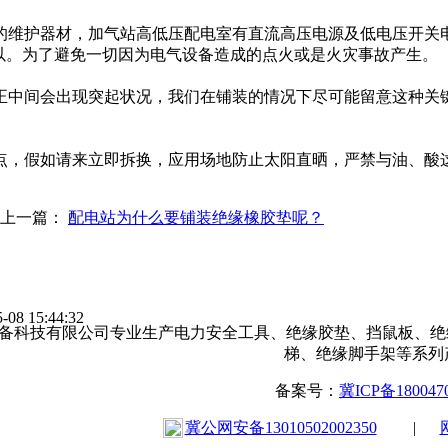
的维护器材，加气站高低压配电室有直流高压电源及低电压开关电
就可以。为了避免一切因为电气设备造成的点火或是火灾事故产生。
正中间会出现突起状况，我们在铺装的情况下尽可能留意这种关
点，假如请来立即拆换，应用场地防止太阳直晒，严禁与油、酸
上一篇：
配电站为什么要铺装绝缘橡胶垫呢？
-08 15:44:32
备科技有限公司专业生产电力安全工具、绝缘胶垫、挡鼠板、绝
梯、绝缘脚手架等系列
备案号：
冀ICP备180047
冀公网安备13010502002350
|