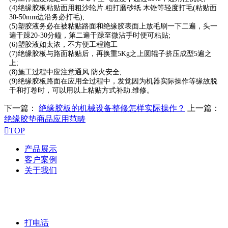
(4)绝缘胶板粘贴面用粗沙轮片.粗打磨砂纸.木锉等轻度打毛(粘贴面
30-50mm边沿务必打毛);
(5)塑胶液务必在被粘贴路面和绝缘胶表面上放毛刷一下二遍，头一
遍干躁20-30分鐘，第二遍干躁至微沾手时便可粘贴;
(6)塑胶液如太浓，不方便工程施工
(7)绝缘胶板与路面粘贴后，再换重5Kg之上圆辊子挤压成型5遍之
上;
(8)施工过程中应注意通风.防火安全;
(9)绝缘胶板路面在应用全过程中，发觉因为机器实际操作等缘故脱
干和打卷时，可以用以上粘贴方式补助.维修。
下一篇：
绝缘胶板的机械设备整修怎样实际操作？
上一篇：
绝缘胶垫商品应用范畴

TOP
产品展示
客户案例
关于我们
打电话