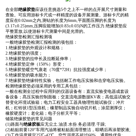
在全部
绝缘胶垫
应该任意挑选5个之上不一样的点开展尺寸测量和
查验。可应用游标卡尺或一样精度的设备开展测量。游标卡尺的精
度应在0.02mm之内,测钻的长度为6mm,平面图压脚的长度为
(3.17±0.25)mm,压脚应能增加(0.83±0.03)N的工作压力.绝缘胶垫应
平整置放,以使游标卡尺测量中间是光滑的。
绝缘胶垫检测汇报检测项
一般绝缘胶垫检测汇报检测的项包括：
1.绝缘胶垫的外观设计和规格；
2.绝缘胶垫的强度；
3.绝缘胶垫的拉申长及拉断延伸率；
4.绝缘胶垫定伸（150%）形变；
5.绝缘胶垫暖空气衰老（70度*72H）抗拉强度减少率；
6.绝缘胶垫的吸水能力；
7.绝缘胶垫绝缘特性实验，包括耐工作电压实验和击穿电压实验。
检测绝缘胶垫必须采用的专用工具包括：
一般在检测全过程中应用到的仪器设备有：直流实验变电器成套设
备设备；髙压实验控制面板；交直流电源数据KV表；高低温试验交
替变化环境试验箱；电力工程安全工器具物理性能试验仪；冲片
机；杠铃状1型压痕机；橡塑制品实验自动切片机；涂层测厚仪；
橡胶硬度计；老化箱；电子分析天平等；
铺装绝缘胶垫的常见问题
(1)路面与
绝缘胶板
应无尘土.油渍.水份.务必清理.干躁;
(2)粘贴前要120°车用汽油将被粘贴面清理整洁，晾晒后再涂塑胶液;
(3)工作温度规定25℃-42℃，空气湿度不超过60%，通用性优良;