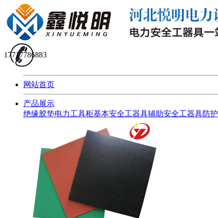
17717786883
网站首页
产品展示
绝缘胶垫
电力工具柜
基本安全工器具
辅助安全工器具
防护