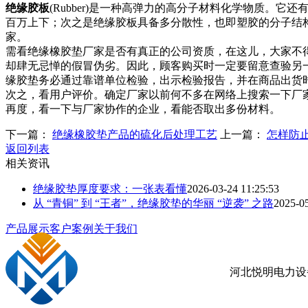
绝缘胶板
(Rubber)是一种高弹力的高分子材料化学物质
百万上下；次之是绝缘胶板具备多分散性，也即塑胶的分子结
家。
需看绝缘橡胶垫厂家是否有真正的公司资质，在这儿，大家不
却肆无忌惮的假冒伪劣。因此，顾客购买时一定要留意查验另
缘胶垫务必通过靠谱单位检验，出示检验报告，并在商品出货
次之，看用户评价。确定厂家以前何不多在网络上搜索一下厂
再度，看一下与厂家协作的企业，看能否取出多份材料。
下一篇：
绝缘橡胶垫产品的硫化后处理工艺
上一篇：
怎样防
返回列表
相关资讯
绝缘胶垫厚度要求：一张表看懂
2026-03-24 11:25:53
从 “青铜” 到 “王者”，绝缘胶垫的华丽 “逆袭” 之路
2025-05
产品展示
客户案例
关于我们
河北悦明电力设