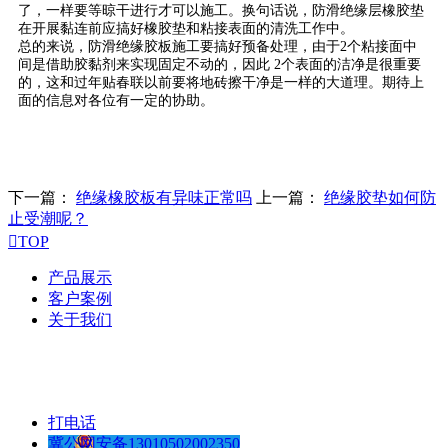
了，一样要等晾干进行才可以施工。换句话说，防滑绝缘层橡胶垫
在开展黏连前应搞好橡胶垫和粘接表面的清洗工作中。
总的来说，防滑绝缘胶板施工要搞好预备处理，由于2个粘接面中
间是借助胶黏剂来实现固定不动的，因此 2个表面的洁净是很重要
的，这和过年贴春联以前要将地砖擦干净是一样的大道理。期待上
面的信息对各位有一定的协助。
下一篇：
绝缘橡胶板有异味正常吗
上一篇：
绝缘胶垫如何防
止受潮呢？

TOP
产品展示
客户案例
关于我们
打电话
冀公网安备13010502002350