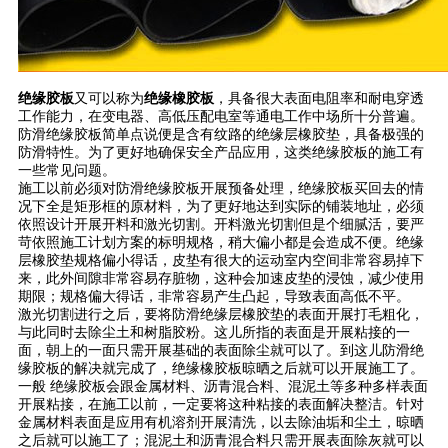
绝缘胶板
又可以称为
绝缘橡胶板
，具备很大表面电阻率和耐电穿透
工作能力，在变电器、高低压配电室等通电工作中场所十分普遍。
防滑绝缘胶板简单点说便是含有纹路的绝缘层橡胶垫，具备极强的
防滑特性。为了更好地确保安全产品应用，这类绝缘胶板的施工有
一些常见问题。
施工以前必须对防滑绝缘胶板开展预备处理，绝缘胶板买回去的情
况下全是矩形框的原材料，为了更好地达到实际的铺装地址，必须
依照设计开展开料和激光切割。开料激光切割但是个细腻活，要严
苛依照施工计划方案的标明规格，稍大偏小都是会造成不便。绝缘
层橡胶垫规格偏小得话，皮垫有很大的运动室内空间非常容易掉下
来，此外间隙非常容易存脏物，这种会加速皮垫的浸蚀，减少使用
期限；规格偏大得话，非常容易产生凸起，导致表面高低不平。
激光切割进行之后，要将防滑绝缘层橡胶垫的表面开展打毛粗化，
与此同时去除尘土和树脂胶粉。这儿所指的表面是开展粘接的一
面，朝上的一面只需开展基础的表面除尘就可以了。到这儿防滑绝
缘胶板的解决就完成了，绝缘橡胶板晾晒之后就可以开展施工了。
一般 绝缘胶板会跟金属材料、沥青混合料、混泥土等多种多样表面
开展粘接，在施工以前，一定要将这种粘接的表面解决整洁。针对
金属材料表面是应用有机溶剂开展清洗，以去除油垢和尘土，晾晒
之后就可以施工了；混泥土和沥青混合料只需开展表面除灰就可以