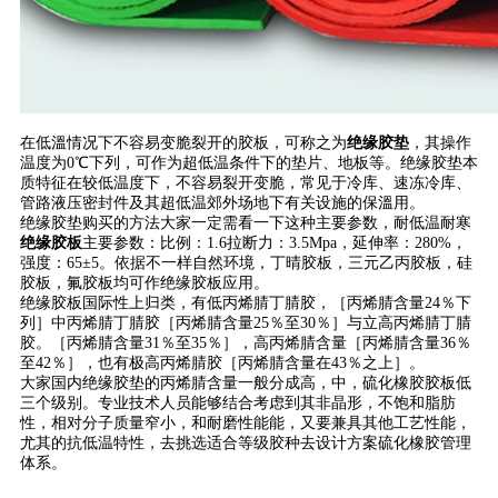
在低溫情况下不容易变脆裂开的胶板，可称之为
绝缘胶垫
，其操作
温度为0℃下列，可作为超低温条件下的垫片、地板等。绝缘胶垫本
质特征在较低温度下，不容易裂开变脆，常见于冷库、速冻冷库、
管路液压密封件及其超低温郊外场地下有关设施的保溫用。
绝缘胶垫购买的方法大家一定需看一下这种主要参数，耐低温耐寒
绝缘胶板
主要参数：比例：1.6拉断力：3.5Mpa，延伸率：280%，
强度：65±5。依据不一样自然环境，丁晴胶板，三元乙丙胶板，硅
胶板，氟胶板均可作绝缘胶板应用。
绝缘胶板国际性上归类，有低丙烯腈丁腈胶，［丙烯腈含量24％下
列］中丙烯腈丁腈胶［丙烯腈含量25％至30％］与立高丙烯腈丁腈
胶。［丙烯腈含量31％至35％］，高丙烯腈含量［丙烯腈含量36％
至42％］，也有极高丙烯腈胶［丙烯腈含量在43％之上］。
大家国内绝缘胶垫的丙烯腈含量一般分成高，中，硫化橡胶胶板低
三个级别。专业技术人员能够结合考虑到其非晶形，不饱和脂肪
性，相对分子质量窄小，和耐磨性能能，又要兼具其他工艺性能，
尤其的抗低温特性，去挑选适合等级胶种去设计方案硫化橡胶管理
体系。