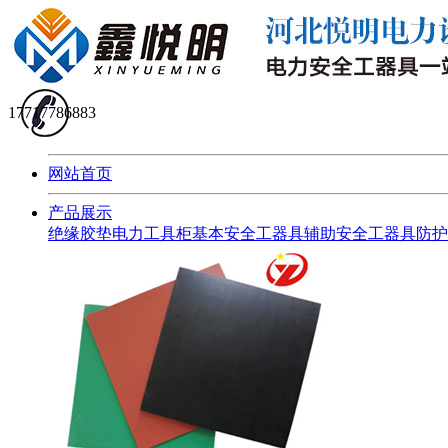
17717786883
网站首页
产品展示
绝缘胶垫
电力工具柜
基本安全工器具
辅助安全工器具
防护