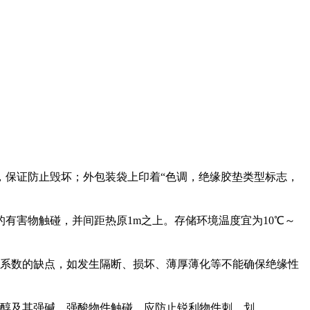
，保证防止毁坏；外包装袋上印着“色调，绝缘胶垫类型标志，
有害物触碰，并间距热原1m之上。存储环境温度宜为10℃～
全系数的缺点，如发生隔断、损坏、薄厚薄化等不能确保绝缘性
乙醇及其强碱、强酸物件触碰，应防止锐利物件刺、划。