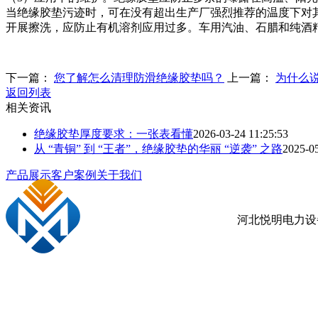
当绝缘胶垫污迹时，可在没有超出生产厂强烈推荐的温度下对
开展擦洗，应防止有机溶剂应用过多。车用汽油、石腊和纯酒
下一篇：
您了解怎么清理防滑绝缘胶垫吗？
上一篇：
为什么
返回列表
相关资讯
绝缘胶垫厚度要求：一张表看懂
2026-03-24 11:25:53
从 “青铜” 到 “王者”，绝缘胶垫的华丽 “逆袭” 之路
2025-05
产品展示
客户案例
关于我们
河北悦明电力设