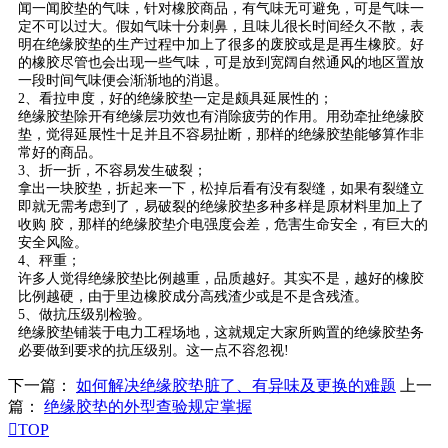
闻一闻胶垫的气味，针对橡胶商品，有气味无可避免，可是气味一
定不可以过大。假如气味十分刺鼻，且味儿很长时间经久不散，表
明在绝缘胶垫的生产过程中加上了很多的废胶或是是再生橡胶。好
的橡胶尽管也会出现一些气味，可是放到宽阔自然通风的地区置放
一段时间气味便会渐渐地的消退。
2、看拉申度，好的绝缘胶垫一定是颇具延展性的；
绝缘胶垫除开有绝缘层功效也有消除疲劳的作用。用劲牵扯绝缘胶
垫，觉得延展性十足并且不容易扯断，那样的绝缘胶垫能够算作非
常好的商品。
3、折一折，不容易发生破裂；
拿出一块胶垫，折起来一下，松掉后看有没有裂缝，如果有裂缝立
即就无需考虑到了，易破裂的绝缘胶垫多种多样是原材料里加上了
收购 胶，那样的绝缘胶垫介电强度会差，危害生命安全，有巨大的
安全风险。
4、秤重；
许多人觉得绝缘胶垫比例越重，品质越好。其实不是，越好的橡胶
比例越硬，由于里边橡胶成分高残渣少或是不是含残渣。
5、做抗压级别检验。
绝缘胶垫铺装于电力工程场地，这就规定大家所购置的绝缘胶垫务
必要做到要求的抗压级别。这一点不容忽视!
下一篇：
如何解决绝缘胶垫脏了、有异味及更换的难题
上一
篇：
绝缘胶垫的外型查验规定掌握

TOP